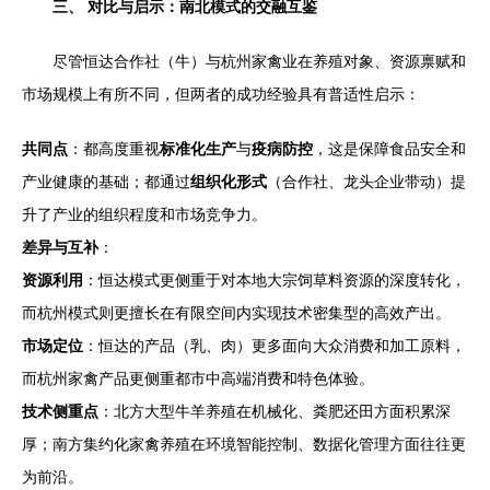
三、 对比与启示：南北模式的交融互鉴
尽管恒达合作社（牛）与杭州家禽业在养殖对象、资源禀赋和
市场规模上有所不同，但两者的成功经验具有普适性启示：
共同点
：都高度重视
标准化生产
与
疫病防控
，这是保障食品安全和
产业健康的基础；都通过
组织化形式
（合作社、龙头企业带动）提
升了产业的组织程度和市场竞争力。
差异与互补
：
资源利用
：恒达模式更侧重于对本地大宗饲草料资源的深度转化，
而杭州模式则更擅长在有限空间内实现技术密集型的高效产出。
市场定位
：恒达的产品（乳、肉）更多面向大众消费和加工原料，
而杭州家禽产品更侧重都市中高端消费和特色体验。
技术侧重点
：北方大型牛羊养殖在机械化、粪肥还田方面积累深
厚；南方集约化家禽养殖在环境智能控制、数据化管理方面往往更
为前沿。