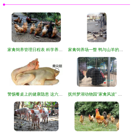
家禽饲养管理日程表 科学养鸡，高效增收
家禽饲养场一瞥 鸭与山羊的和谐生态画卷
警惕餐桌上的健康隐患 这六类家禽肉制品需谨慎
抚州梦湖动物园“家禽风波” 科普教育还是“忽悠”游客？