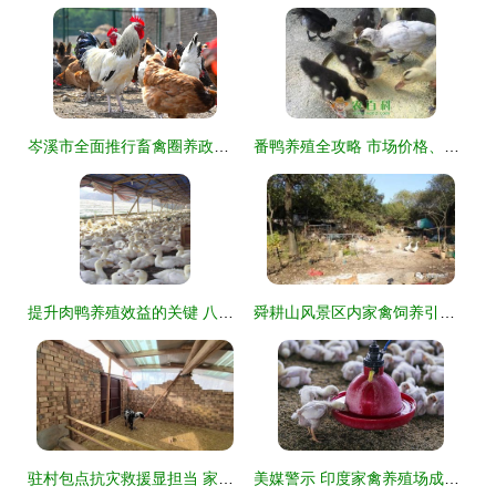
岑溪市全面推行畜禽圈养政策 保障公共卫生与人居环境
番鸭养殖全攻略 市场价格、饲养技术与成本利润分析
提升肉鸭养殖效益的关键 八个不可忽视的饲养管理要点
舜耕山风景区内家禽饲养引众怒，监管执法陷困境
驻村包点抗灾救援显担当 家禽饲养产业稳中求恢复
美媒警示 印度家禽养殖场成为超级细菌的“培育基地”