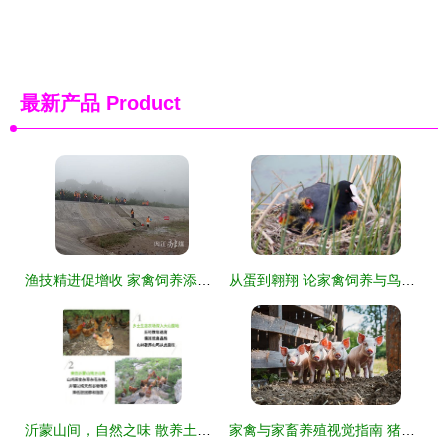
最新产品
Product
渔技精进促增收 家禽饲养添双翼——市中区高素质农民水产养殖班圆满结业
从蛋到翱翔 论家禽饲养与鸟类孵化的奇妙旅程
沂蒙山间，自然之味 散养土鸡蛋的营养与匠心
家禽与家畜养殖视觉指南 猪场风采与饲养技术展示