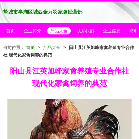
盐城市亭湖区城西金万羽家禽经营部
首页
企业简介
产品大全
联系我们
企业信息
访客
>
>
当前位置：
首页
产品大全
阳山县江英旭峰家禽养殖专业合作
社 现代化家禽饲养的典范
阳山县江英旭峰家禽养殖专业合作社
现代化家禽饲养的典范