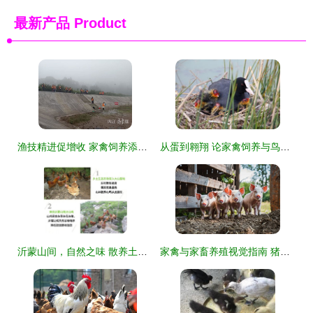
最新产品
Product
渔技精进促增收 家禽饲养添双翼——市中区高素质农民水产养殖班圆满结业
从蛋到翱翔 论家禽饲养与鸟类孵化的奇妙旅程
沂蒙山间，自然之味 散养土鸡蛋的营养与匠心
家禽与家畜养殖视觉指南 猪场风采与饲养技术展示