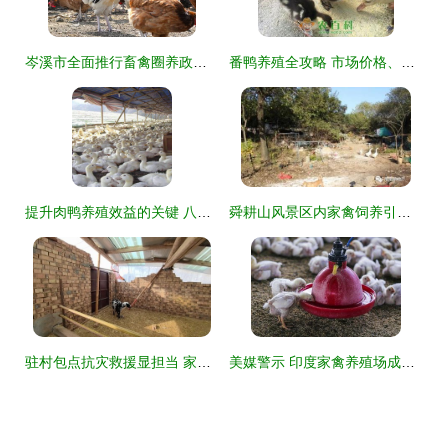
岑溪市全面推行畜禽圈养政策 保障公共卫生与人居环境
番鸭养殖全攻略 市场价格、饲养技术与成本利润分析
提升肉鸭养殖效益的关键 八个不可忽视的饲养管理要点
舜耕山风景区内家禽饲养引众怒，监管执法陷困境
驻村包点抗灾救援显担当 家禽饲养产业稳中求恢复
美媒警示 印度家禽养殖场成为超级细菌的“培育基地”