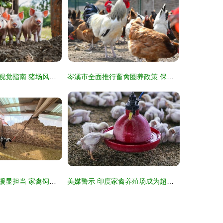
家禽与家畜养殖视觉指南 猪场风采与饲养技术展示
岑溪市全面推行畜禽圈养政策 保障公共卫生与人居环境
驻村包点抗灾救援显担当 家禽饲养产业稳中求恢复
美媒警示 印度家禽养殖场成为超级细菌的“培育基地”