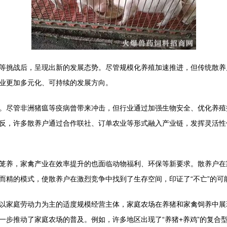
等挑战后，呈现出新的发展态势。尽管规模化养殖加速推进，但传统散养
业更加多元化、可持续的发展方向。
。尽管非洲猪瘟等疫病曾带来冲击，但行业通过加强生物安全、优化养殖
反，许多散养户通过合作联社、订单农业等形式融入产业链，发挥灵活性
笼养，家禽产业在效率提升的也面临动物福利、环保等新要求。散养户在
而精的模式，使散养户在激烈竞争中找到了生存空间，印证了“不亡”的可
以家庭劳动力为主的适度规模经营主体，家庭农场在养猪和家禽饲养中展
一步推动了家庭农场的普及。例如，许多地区出现了“养猪+养鸡”的复合