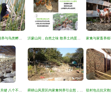
从蛋到翱翔 论家禽饲养与鸟类孵化的奇妙旅程
沂蒙山间，自然之味 散养土鸡蛋的营养与匠心
提升肉鸭养殖效益的关键 八个不可忽视的饲养管理要点
舜耕山风景区内家禽饲养引众怒，监管执法陷困境