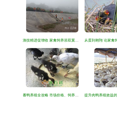
渔技精进促增收 家禽饲养添双翼——市中区高素质农民水产养殖班圆满结业
番鸭养殖全攻略 市场价格、饲养技术与成本利润分析