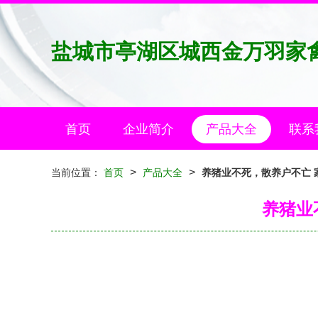
盐城市亭湖区城西金万羽家
首页
企业简介
产品大全
联系
>
>
当前位置：
首页
产品大全
养猪业不死，散养户不亡 
养猪业