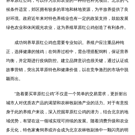
养草原红公鸡，可以作为京郊农业的一种特色补充项目。北京的气
候条件适宜，郊区拥有较多的草地和林地资源，为半放养提供了良
好环境。政府近年来对特色养殖业也有一定的政策支持，鼓励发展
绿色农业和休闲观光农业，这为养殖草原红公鸡创造了有利条件。
成功饲养草原红公鸡也需要专业知识。养殖户应注重品种纯
正，选择健康的雏鸡；在饲养过程中，需合理搭配饲料，保证营养
均衡，并定期进行疫病防控。建立品牌意识也很关键，通过认证或
故事营销，突出其草原特色和健康价值，以在竞争激烈的市场中脱
颖而出。
“急着要买草原红公鸡”不仅是一个简单的交易需求，更折射出
城市人对优质农产品的渴望和农林牧副渔产业的活力。对于有意投
身于此的养殖户来说，深入挖掘草原红公鸡的潜力，结合北京的地
域优势，有望在这一领域实现可持续的发展。随着消费升级和农业
多元化，特色家禽饲养或许会成为北京农林牧副渔中一颗闪亮的明