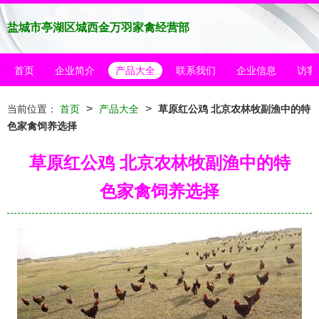
盐城市亭湖区城西金万羽家禽经营部
首页
企业简介
产品大全
联系我们
企业信息
访客
>
>
当前位置：
首页
产品大全
草原红公鸡 北京农林牧副渔中的特
色家禽饲养选择
草原红公鸡 北京农林牧副渔中的特
色家禽饲养选择