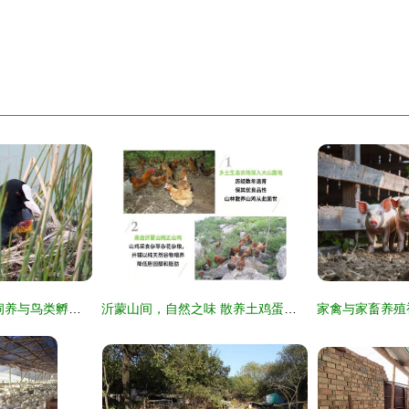
从蛋到翱翔 论家禽饲养与鸟类孵化的奇妙旅程
沂蒙山间，自然之味 散养土鸡蛋的营养与匠心