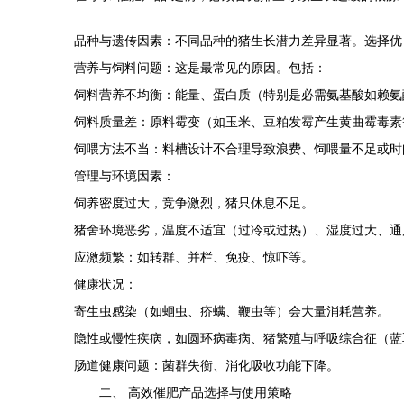
品种与遗传因素：不同品种的猪生长潜力差异显著。选择优
营养与饲料问题：这是最常见的原因。包括：
饲料营养不均衡：能量、蛋白质（特别是必需氨基酸如赖氨
饲料质量差：原料霉变（如玉米、豆粕发霉产生黄曲霉毒素
饲喂方法不当：料槽设计不合理导致浪费、饲喂量不足或时
管理与环境因素：
饲养密度过大，竞争激烈，猪只休息不足。
猪舍环境恶劣，温度不适宜（过冷或过热）、湿度过大、通
应激频繁：如转群、并栏、免疫、惊吓等。
健康状况：
寄生虫感染（如蛔虫、疥螨、鞭虫等）会大量消耗营养。
隐性或慢性疾病，如圆环病毒病、猪繁殖与呼吸综合征（蓝
肠道健康问题：菌群失衡、消化吸收功能下降。
二、 高效催肥产品选择与使用策略