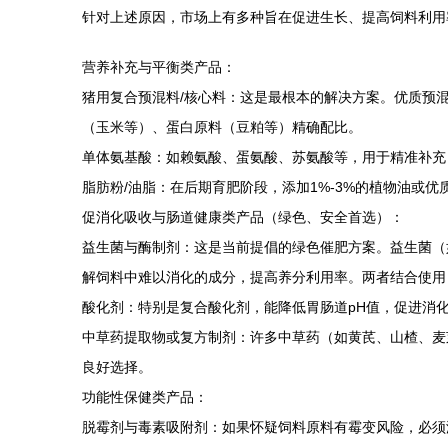
针对上述原因，市场上有多种旨在促进生长、提高饲料利用
营养补充与平衡类产品：
猪用复合预混料/核心料：这是最根本的解决方案。优质预
（玉米等）、蛋白原料（豆粕等）精确配比。
单体氨基酸：如赖氨酸、蛋氨酸、苏氨酸等，用于精准补充
脂肪粉/油脂：在后期育肥阶段，添加1%-3%的植物油或
促消化吸收与肠道健康类产品（绿色、安全首选）：
益生菌与酶制剂：这是当前提倡的绿色催肥方案。益生菌（
解饲料中难以消化的成分，提高养分利用率。两者结合使用
酸化剂：特别是复合酸化剂，能降低胃肠道pH值，促进消
中草药提取物或复方制剂：许多中草药（如黄芪、山楂、麦
良好选择。
功能性保健类产品：
脱霉剂与毒素吸附剂：如果怀疑饲料原料有霉变风险，必须