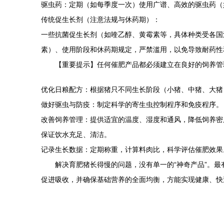
驱虫药：定期（如每季度一次）使用广谱、高效的驱虫药（
传统促生长剂（注意法规与休药期）：
一些抗菌促生长剂（如喹乙醇、黄霉素等，具体种类受各国
素）、使用阶段和休药期规定，严禁滥用，以免导致耐药性
【重要提示】任何催肥产品都必须建立在良好的饲养管
优化日粮配方：根据猪只不同生长阶段（小猪、中猪、大猪
做好驱虫与防疫：制定科学的寄生虫控制程序和免疫程序。
改善饲养管理：提供适宜的温度、湿度和通风，降低饲养密
保证饮水充足、清洁。
记录生长数据：定期称重，计算料肉比，科学评估催肥效果
解决育肥猪长得慢的问题，没有单一的“神奇产品”。
促进吸收，并确保基础营养的全面均衡，方能实现健康、快