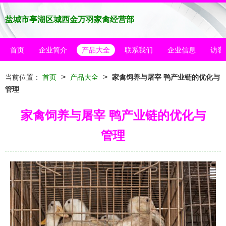
盐城市亭湖区城西金万羽家禽经营部
首页
企业简介
产品大全
联系我们
企业信息
访客
>
>
当前位置：
首页
产品大全
家禽饲养与屠宰 鸭产业链的优化与
管理
家禽饲养与屠宰 鸭产业链的优化与
管理