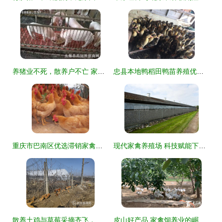
养猪业不死，散养户不亡 家禽饲养与家庭农场的未来趋势
忠县本地鸭稻田鸭苗养殖优势与麻鸭苗批发价格指南
重庆市巴南区优选滞销家禽产品推荐 好品质，等您来
现代家禽养殖场 科技赋能下的家禽饲养新篇章
散养土鸡与草莓采摘齐飞，荆州优质农产品引领健康消费新风尚
皮山好产品 家禽饲养业的崛起与多方关注